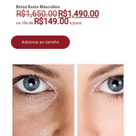
Botox Rosto Masculino
R$
1,650.00
R$
1,490.00
O
O
preço
preço
R$
149.00
ou 10x de
s/juros
original
atual
era:
é:
R$1,650.00.
R$1,490.00.
Adicionar ao carrinho