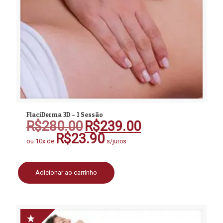
FlaciDerma 3D – 1 Sessão
R$
280.00
R$
239.00
O
O
preço
preço
R$
23.90
ou 10x de
s/juros
original
atual
era:
é:
R$280.00.
R$239.00.
Adicionar ao carrinho