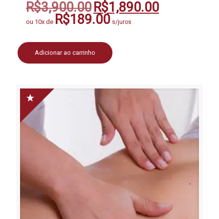
R$
3,900.00
R$
1,890.00
O
O
preço
preço
R$
189.00
ou 10x de
s/juros
original
atual
era:
é:
R$3,900.00.
R$1,890.00.
Adicionar ao carrinho