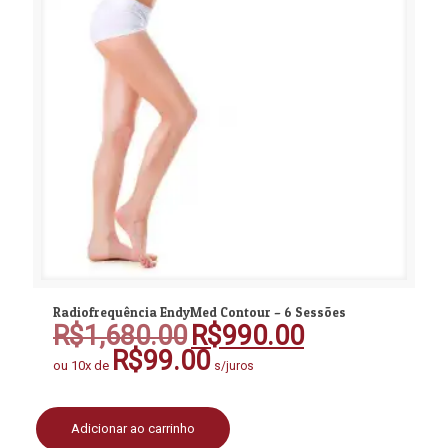
Radiofrequência EndyMed Contour – 6 Sessões
R$
1,680.00
R$
990.00
O
O
preço
preço
R$
99.00
ou 10x de
s/juros
original
atual
era:
é:
R$1,680.00.
R$990.00.
Adicionar ao carrinho