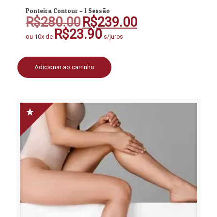
Ponteira Contour – 1 Sessão
R$
280.00
R$
239.00
O
O
preço
preço
R$
23.90
ou 10x de
s/juros
original
atual
era:
é:
R$280.00.
R$239.00.
Adicionar ao carrinho