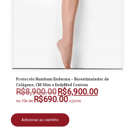
Protocolo Bumbum Enderma – Bioestimulador de
Colágeno, CM Slim e EndyMed Contour
R$
8,900.00
R$
6,900.00
O
O
preço
preço
R$
690.00
ou 10x de
s/juros
original
atual
era:
é:
R$8,900.00.
R$6,900.00.
Adicionar ao carrinho