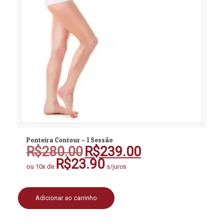
Ponteira Contour – 1 Sessão
R$
280.00
R$
239.00
O
O
preço
preço
R$
23.90
ou 10x de
s/juros
original
atual
era:
é:
R$280.00.
R$239.00.
Adicionar ao carrinho