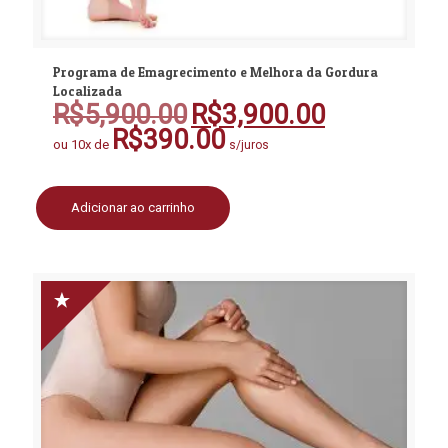
Programa de Emagrecimento e Melhora da Gordura
Localizada
R$
5,900.00
R$
3,900.00
O
O
preço
preço
R$
390.00
ou 10x de
s/juros
original
atual
era:
é:
R$5,900.00.
R$3,900.00.
Adicionar ao carrinho