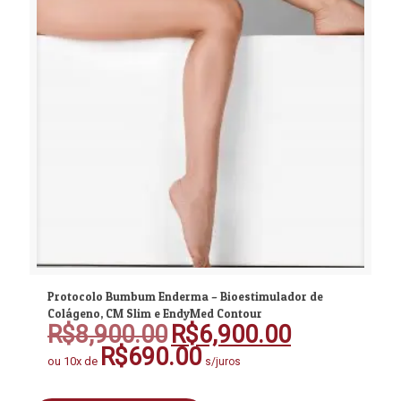
Protocolo Bumbum Enderma – Bioestimulador de
Colágeno, CM Slim e EndyMed Contour
R$
8,900.00
R$
6,900.00
O
O
preço
preço
R$
690.00
ou 10x de
s/juros
original
atual
era:
é: