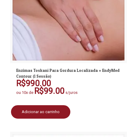
Enzimas Toskani Para Gordura Localizada + EndyMed
Contour (1 Sessão)
R$
990.00
R$
99.00
ou 10x de
s/juros
Adicionar ao carrinho