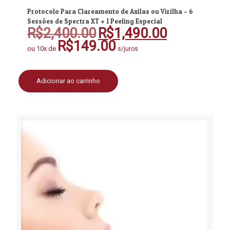
Protocolo Para Clareamento de Axilas ou Virilha – 6
Sessões de Spectra XT + 1 Peeling Especial
R$
2,400.00
R$
1,490.00
O
O
preço
preço
R$
149.00
ou 10x de
s/juros
original
atual
era:
é:
R$2,400.00.
R$1,490.00.
Adicionar ao carrinho