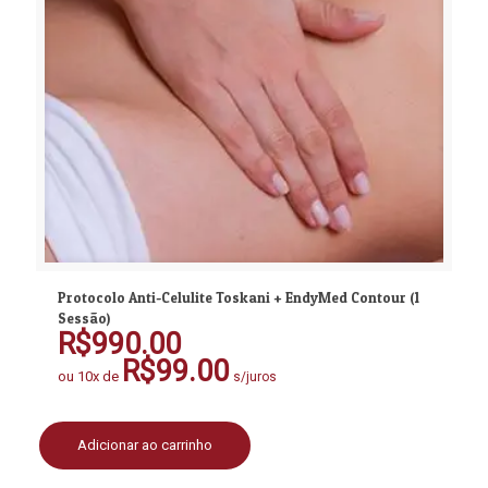
Protocolo Anti-Celulite Toskani + EndyMed Contour (1
Sessão)
R$
990.00
R$
99.00
ou 10x de
s/juros
Adicionar ao carrinho