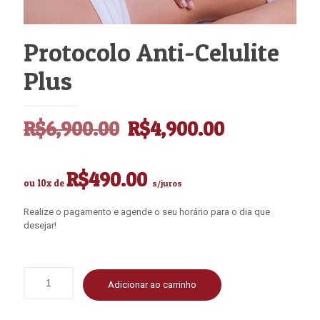
Protocolo Anti-Celulite
Plus
O
O
R$
6,900.00
R$
4,900.00
preço
preço
original
atual
R$
490.00
ou 10x de
s/juros
era:
é:
R$6,900.00.
R$4,900.0
Realize o pagamento e agende o seu horário para o dia que
desejar!
Adicionar ao carrinho