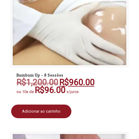
Bumbum Up – 8 Sessões
R$
1,200.00
R$
960.00
O
O
preço
preço
R$
96.00
ou 10x de
s/juros
original
atual
era:
é:
R$1,200.00.
R$960.00.
Adicionar ao carrinho