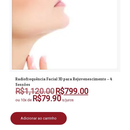
Radiofrequência Facial 3D para Rejuvenescimento – 4
Sessões
R$
1,120.00
R$
799.00
O
O
preço
preço
R$
79.90
ou 10x de
s/juros
original
atual
era:
é:
R$1,120.00.
R$799.00.
Adicionar ao carrinho