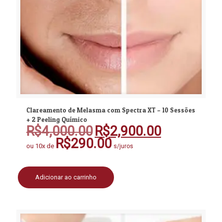
Clareamento de Melasma com Spectra XT – 10 Sessões
+ 2 Peeling Químico
R$
4,000.00
R$
2,900.00
O
O
preço
preço
R$
290.00
ou 10x de
s/juros
original
atual
era:
é:
R$4,000.00.
R$2,900.00.
Adicionar ao carrinho