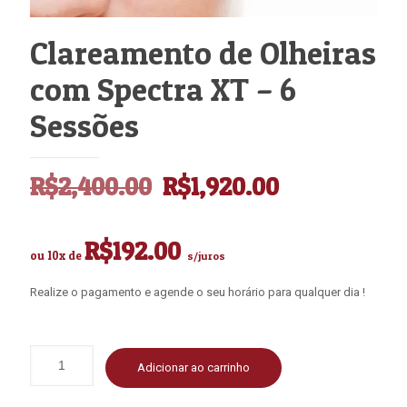
Clareamento de Olheiras
com Spectra XT – 6
Sessões
O
O
R$
2,400.00
R$
1,920.00
preço
preço
original
atual
R$
192.00
ou 10x de
s/juros
era:
é:
R$2,400.00.
R$1,920.00
Realize o pagamento e agende o seu horário para qualquer dia !
Adicionar ao carrinho